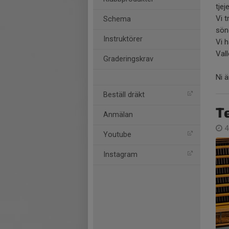
tjej
Vi t
Schema
sön
Instruktörer
Vi h
Val
Graderingskrav
Ni 
Beställ dräkt
Te
Anmälan
4
Youtube
Instagram