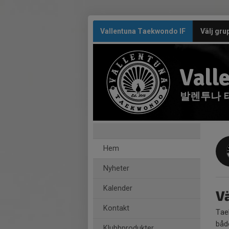
Vallentuna Taekwondo IF
Välj gru
Vall
발렌투나 
Hem
Nyheter
Kalender
V
Kontakt
Tae
båd
Klubbprodukter