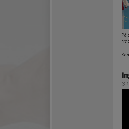
På 
17:
Kom
In
1