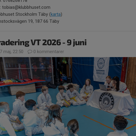
: 0768268178
l: tobias@klubbhuset.com
bbhuset Stockholm Täby (
karta
)
stocksvägen 19, 187 66 Täby
adering VT 2026 - 9 juni
7 maj, 22:50
0 kommentarer