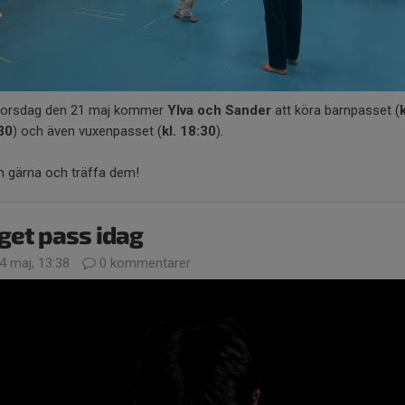
torsdag den 21 maj kommer
Ylva och Sander
att köra barnpasset (
k
30
) och även vuxenpasset (
kl. 18:30
).
 gärna och träffa dem!
get pass idag
4 maj, 13:38
0 kommentarer