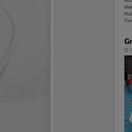
Mob
Mai
Klu
Tum
Gr
2