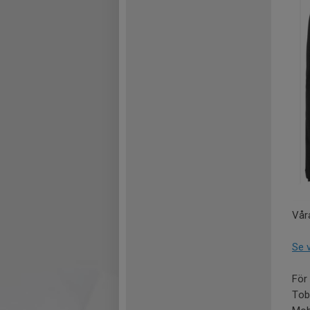
Vår
Se 
För 
Tob