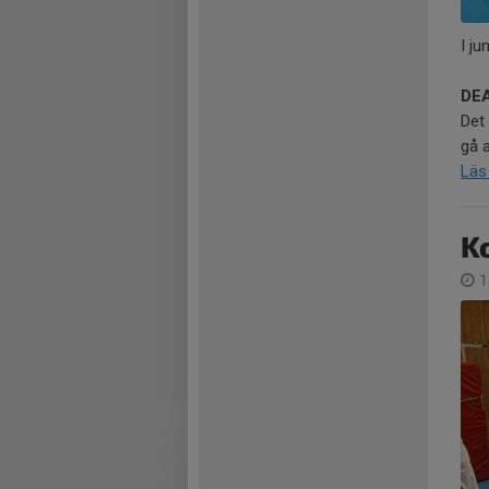
I ju
DEA
Det
gå a
Läs
K
1