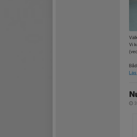
Väl
Vi 
(ve
Båd
Läs
Nu
3