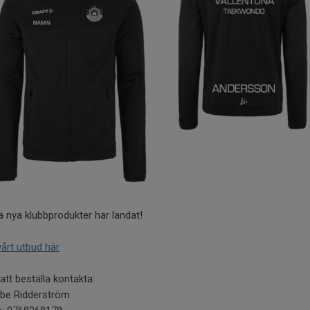
a nya klubbprodukter har landat!
vårt utbud här
att beställa kontakta:
be Ridderström