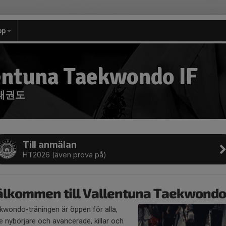
pp
entuna Taekwondo IF
태권도
Till anmälan
HT2026 (även prova på)
älkommen till Vallentuna Taekwondo
kwondo-träningen är öppen för alla,
e nybörjare och avancerade, killar och