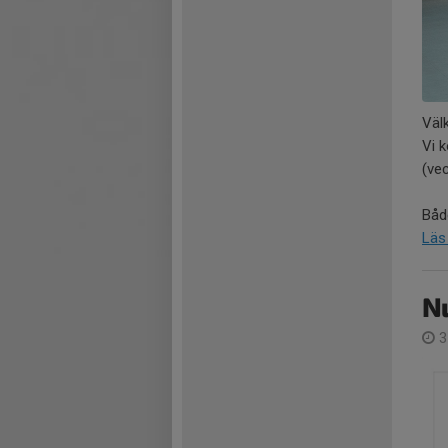
Väl
Vi 
(ve
Båd
Läs
Nu
3