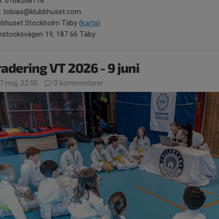
: 0768268178
l: tobias@klubbhuset.com
bbhuset Stockholm Täby (
karta
)
stocksvägen 19, 187 66 Täby
adering VT 2026 - 9 juni
7 maj, 22:50
0 kommentarer