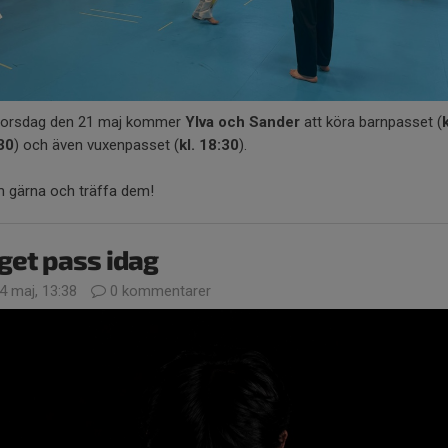
torsdag den 21 maj kommer
Ylva och Sander
att köra barnpasset (
k
30
) och även vuxenpasset (
kl. 18:30
).
 gärna och träffa dem!
get pass idag
4 maj, 13:38
0 kommentarer