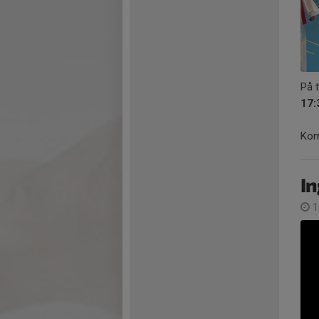
På 
17:
Kom
In
1