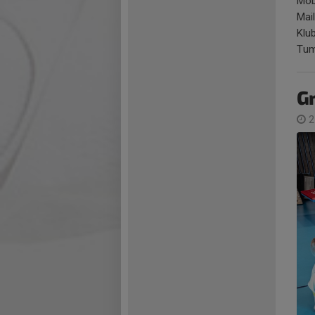
Mob
Mai
Klu
Tum
Gr
2