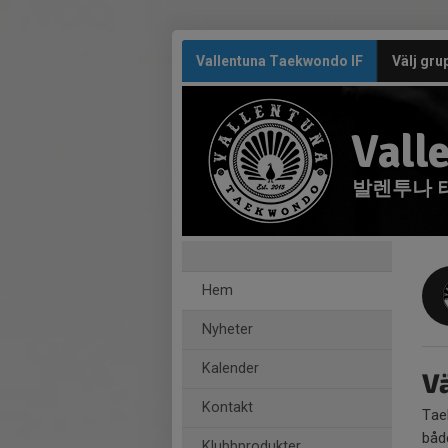
Vallentuna Taekwondo IF
Välj gru
Vall
발렌투나 
Hem
Nyheter
Kalender
V
Kontakt
Tae
båd
Klubbprodukter