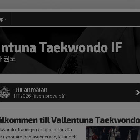
pp
entuna Taekwondo IF
태권도
Till anmälan
HT2026 (även prova på)
älkommen till Vallentuna Taekwondo
kwondo-träningen är öppen för alla,
e nybörjare och avancerade, killar och