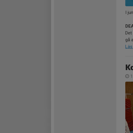
I ju
DEA
Det
gå a
Läs
K
1