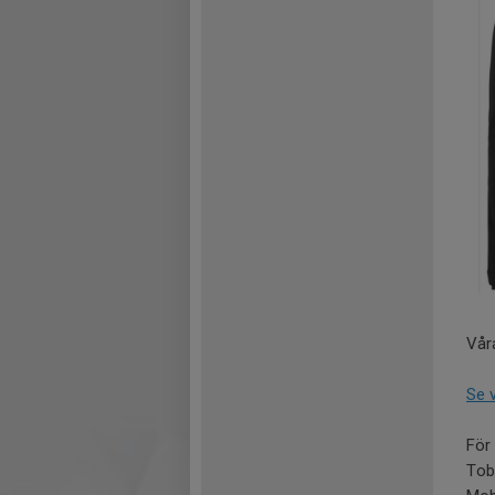
Vår
Se 
För 
Tob