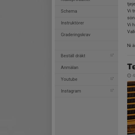
tjej
Vi t
Schema
sön
Instruktörer
Vi h
Val
Graderingskrav
Ni 
Beställ dräkt
Te
Anmälan
4
Youtube
Instagram