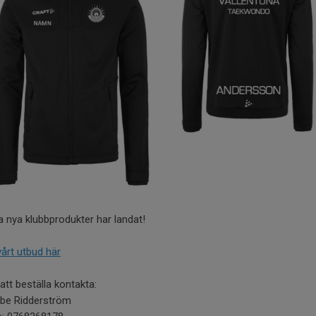
a nya klubbprodukter har landat!
vårt utbud här
att beställa kontakta:
be Ridderström