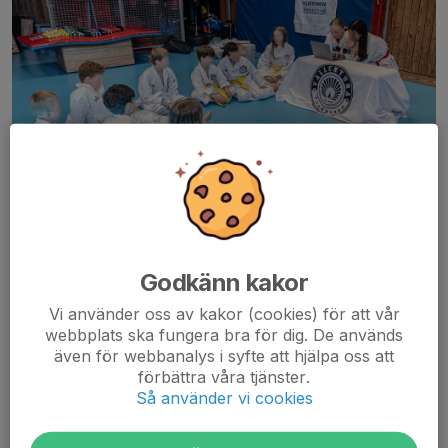
I juni är det dags för
terminens gradering
.
DEADLINE för anmälan: 03 juni kl 22.0
0
Godkänn kakor
Det kommer inte att gå att anmäla sig efter deadline, men det
Vi använder oss av kakor (cookies) för att vår
kommer att gå att gradera sig - dock med stor risk att inte få ett
webbplats ska fungera bra för dig. De används
bälte den dagen....
även för webbanalys i syfte att hjälpa oss att
Läs mer
förbättra våra tjänster.
Så använder vi cookies
Kom och träna med Ylva och Sander