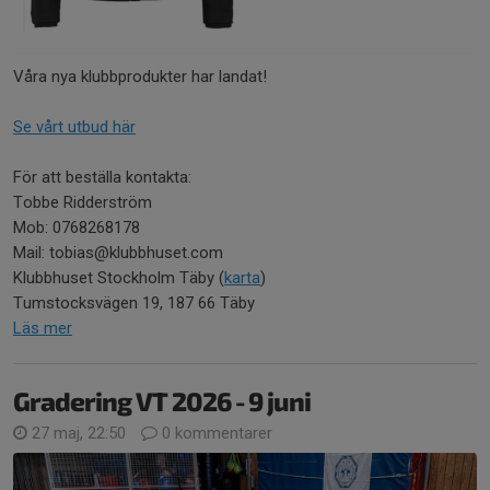
Våra nya klubbprodukter har landat!
Se vårt utbud här
För att beställa kontakta:
Tobbe Ridderström
Mob: 0768268178
Mail: tobias@klubbhuset.com
Klubbhuset Stockholm Täby (
karta
)
Tumstocksvägen 19, 187 66 Täby
Läs mer
Gradering VT 2026 - 9 juni
27 maj, 22:50
0 kommentarer