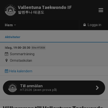
Vallentuna Taekwondo IF
발렌투나 태권도
Logga in
Hem
Aktiviteter
Idag, 19:00-20:30
Elite HT2026
Sommarträning
Ormstaskolan
Hela kalendern
Till anmälan
HT2026 (även prova på)