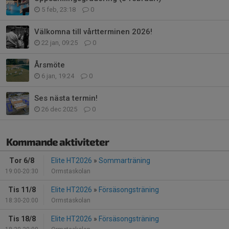
5 feb, 23:18
0
Välkomna till vårtterminen 2026!
22 jan, 09:25
0
Årsmöte
6 jan, 19:24
0
Ses nästa termin!
26 dec 2025
0
Kommande aktiviteter
Tor 6/8
Elite HT2026
»
Sommarträning
19:00-20:30
Ormstaskolan
Tis 11/8
Elite HT2026
»
Försäsongsträning
18:30-20:00
Ormstaskolan
Tis 18/8
Elite HT2026
»
Försäsongsträning