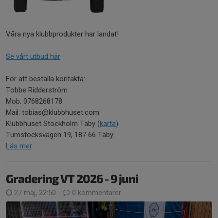
Våra nya klubbprodukter har landat!
Se vårt utbud här
För att beställa kontakta:
Tobbe Ridderström
Mob: 0768268178
Mail: tobias@klubbhuset.com
Klubbhuset Stockholm Täby (
karta
)
Tumstocksvägen 19, 187 66 Täby
Läs mer
Gradering VT 2026 - 9 juni
27 maj, 22:50
0 kommentarer