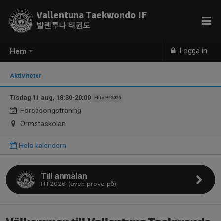
Vallentuna Taekwondo IF
발렌투나 태권도
Logga in
Hem
Aktiviteter
Tisdag 11 aug, 18:30-20:00
Elite HT2026
Försäsongsträning
Ormstaskolan
Hela kalendern
Till anmälan
HT2026 (även prova på)