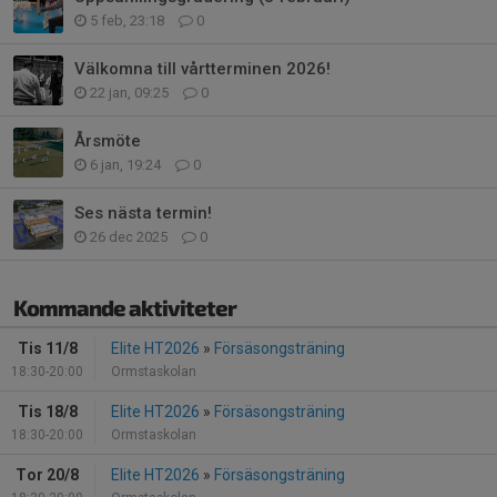
5 feb, 23:18
0
Välkomna till vårtterminen 2026!
22 jan, 09:25
0
Årsmöte
6 jan, 19:24
0
Ses nästa termin!
26 dec 2025
0
Kommande aktiviteter
Tis 11/8
Elite HT2026
»
Försäsongsträning
18:30-20:00
Ormstaskolan
Tis 18/8
Elite HT2026
»
Försäsongsträning
18:30-20:00
Ormstaskolan
Tor 20/8
Elite HT2026
»
Försäsongsträning