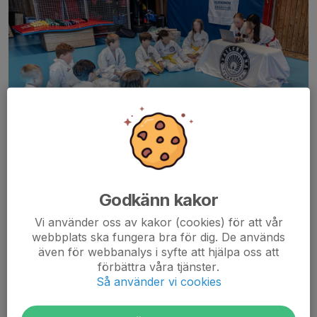
I juni är det dags för
terminens gradering
.
DEADLINE för anmälan: 03 juni kl 22.0
0
Godkänn kakor
Det kommer inte att gå att anmäla sig efter deadline, men det
Vi använder oss av kakor (cookies) för att vår
kommer att gå att gradera sig - dock med stor risk att inte få ett
webbplats ska fungera bra för dig. De används
bälte den dagen....
även för webbanalys i syfte att hjälpa oss att
Läs mer
förbättra våra tjänster.
Så använder vi cookies
Kom och träna med Ylva och Sander